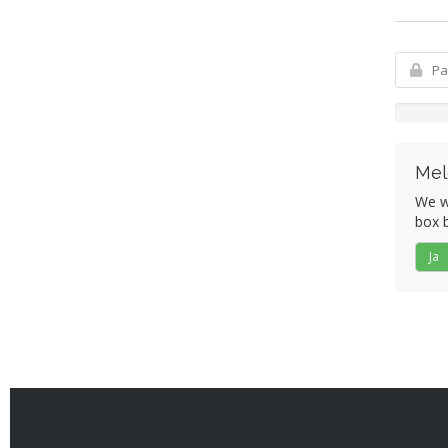
Mel
We wo
box b
Ja