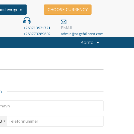
andlevogn »
CHOOSE CURRENCY
EMAIL
+263713921721
+263773289802
admin@sagehillhost.com
Konto
n
3