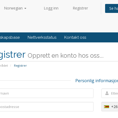
Norwegian
Logg inn
Registrer
Se h
skapsbase
Nettverksstatus
Kontakt oss
istrer
Opprett en konto hos oss...
rådet
Registrer
Personlig informasjo
+26