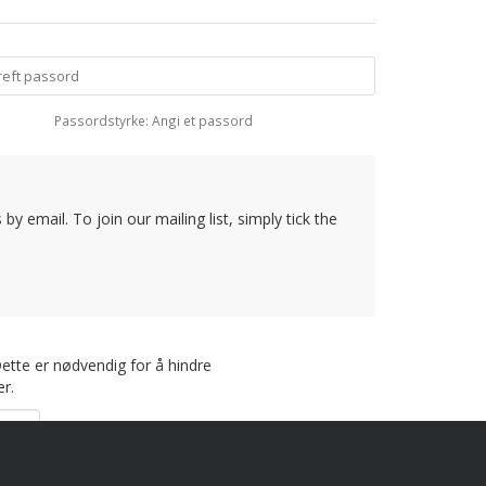
Passordstyrke: Angi et passord
y email. To join our mailing list, simply tick the
Dette er nødvendig for å hindre
r.